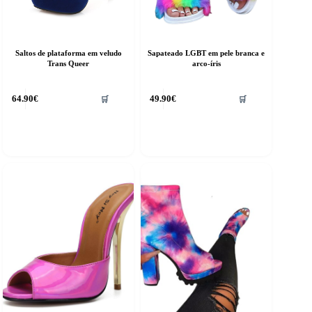
Saltos de plataforma em veludo
Sapateado LGBT em pele branca e
Trans Queer
arco-íris
This
64.90
€
49.90
€
🛒
🛒
product
has
multiple
variants.
The
options
may
be
chosen
on
the
product
page