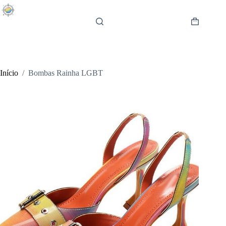
Pular
para
o
Carrinho
conteúdo
de
compras
Início
/
Bombas Rainha LGBT