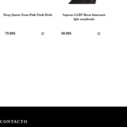
Drag Queen Trans Pink Flash Heels
Sapatos LGBT Botas bissexuais
lgbt atualizada
This
79.90
€
38.90
€
🛒
🛒
product
has
multiple
variants.
The
options
may
be
chosen
on
the
product
page
CONTACTO