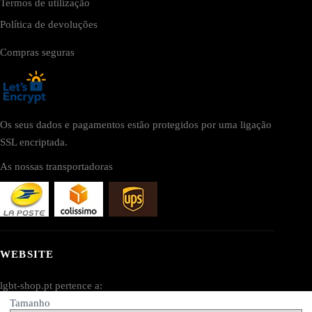
Termos de utilização
Política de devoluções
Compras seguras
Os seus dados e pagamentos estão protegidos por uma ligação
SSL encriptada.
As nossas transportadoras
WEBSITE
lgbt-shop.pt pertence a:
Tamanho
AV SEO LLC