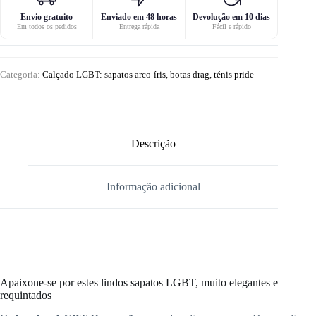
Envio gratuito
Enviado em 48 horas
Devolução em 10 dias
Em todos os pedidos
Entrega rápida
Fácil e rápido
Categoria:
Calçado LGBT: sapatos arco-íris, botas drag, ténis pride
Descrição
Informação adicional
Apaixone-se por estes lindos sapatos LGBT, muito elegantes e
requintados