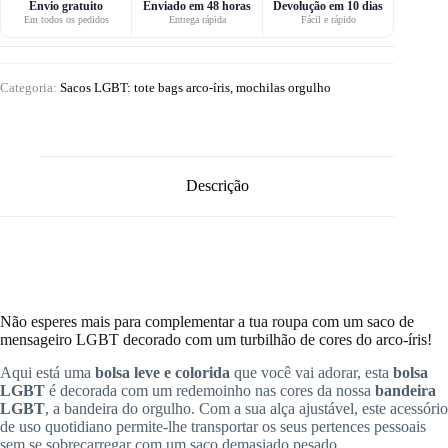
Envio gratuito
Enviado em 48 horas
Devolução em 10 dias
Em todos os pedidos
Entrega rápida
Fácil e rápido
Categoria:
Sacos LGBT: tote bags arco-íris, mochilas orgulho
Descrição
Não esperes mais para complementar a tua roupa com um saco de
mensageiro LGBT decorado com um turbilhão de cores do arco-íris!
Aqui está uma
bolsa leve e colorida
que você vai adorar, esta
bolsa
LGBT
é decorada com um redemoinho nas cores da nossa
bandeira
LGBT
, a bandeira do orgulho. Com a sua alça ajustável, este acessório
de uso quotidiano permite-lhe transportar os seus pertences pessoais
sem se sobrecarregar com um saco demasiado pesado.