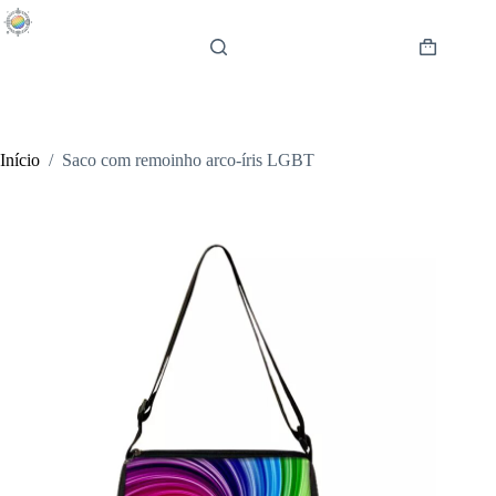
Pular
para
o
Carrinho
conteúdo
de
compras
Início
/
Saco com remoinho arco-íris LGBT