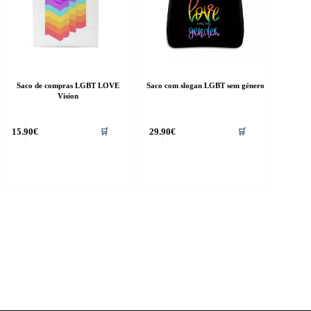
Saco de compras LGBT LOVE
Saco com slogan LGBT sem género
Vision
15.90
€
29.90
€
🛒
🛒