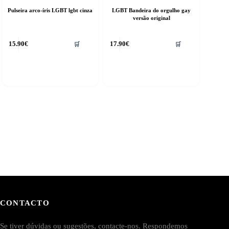
Pulseira arco-íris LGBT lgbt cinza
LGBT Bandeira do orgulho gay
versão original
15.90
€
17.90
€
🛒
🛒
CONTACTO
Se tiver dúvidas ou sugestões, contacte-nos. Respondemos