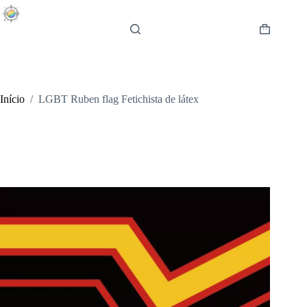
Pular
para
o
Carrinho
conteúdo
de
compras
Início
/
LGBT Ruben flag Fetichista de látex