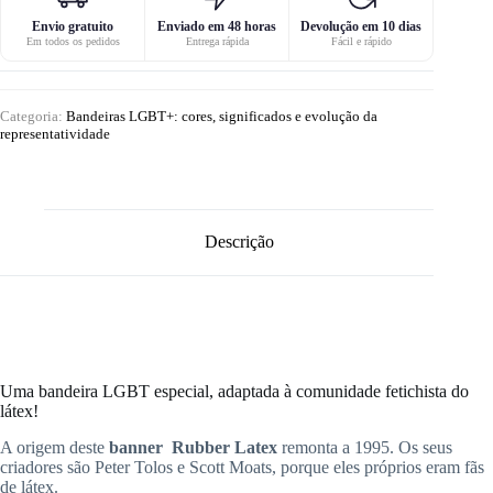
Envio gratuito
Enviado em 48 horas
Devolução em 10 dias
Em todos os pedidos
Entrega rápida
Fácil e rápido
Categoria:
Bandeiras LGBT+: cores, significados e evolução da
representatividade
Descrição
Uma bandeira LGBT especial, adaptada à comunidade fetichista do
látex!
A origem deste
banner Rubber Latex
remonta a 1995. Os seus
criadores são Peter Tolos e Scott Moats, porque eles próprios eram fãs
de látex.