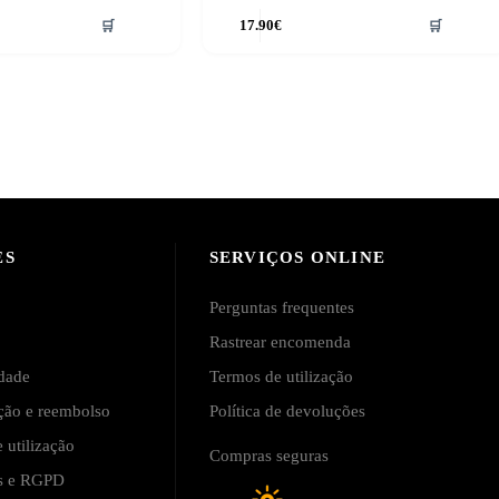
🛒
17.90
€
🛒
ES
SERVIÇOS ONLINE
Perguntas frequentes
Rastrear encomenda
idade
Termos de utilização
ução e reembolso
Política de devoluções
 utilização
Compras seguras
is e RGPD