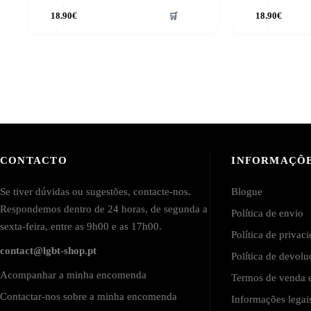
18.90
€
🛒
18.90
€
CONTACTO
INFORMAÇÕ
Se tiver dúvidas ou sugestões, contacte-nos.
Blogue
Respondemos dentro de 24 horas, de segunda a
Política de envio
sexta-feira, entre as 9h00 e as 17h00.
Política de privac
contact@lgbt-shop.pt
Política de devol
Acompanhar a minha encomenda
Termos de venda e
Contactar-nos sobre a minha encomenda
Informações lega