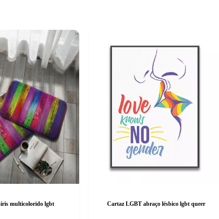
íris multicolorido lgbt
Cartaz LGBT abraço lésbico lgbt queer