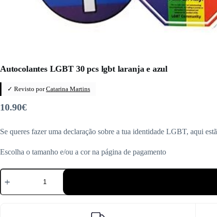
Autocolantes LGBT 30 pcs lgbt laranja e azul
✓ Revisto por
Catarina Martins
10.90
€
Se queres fazer uma declaração sobre a tua identidade LGBT, aqui estã
Escolha o tamanho e/ou a cor na página de pagamento
Quantidade
de
Autocolantes
LGBT
30
pcs