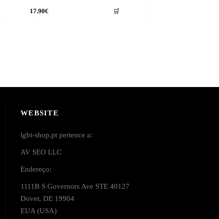
17.90
€
🛒
WEBSITE
lgbt-shop.pt pertence a:
AV SEO LLC
Endereço:
1111B S Governors Ave STE 40127
Dover, DE 19904
EUA (USA)