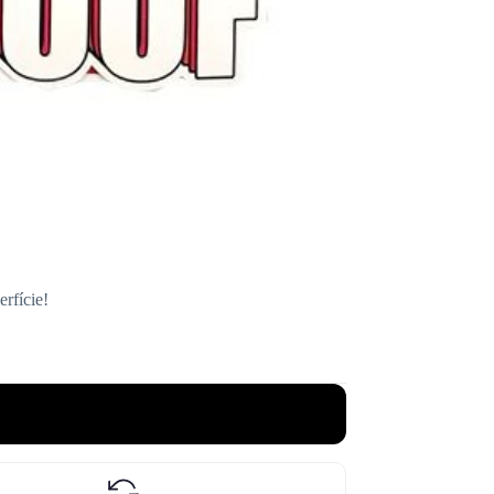
rfície!