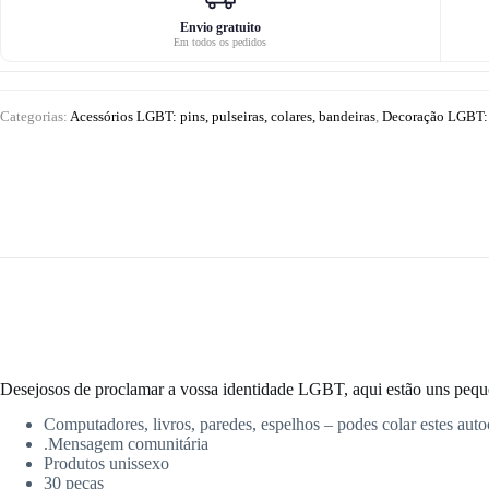
lgbt
laranja
Envio gratuito
Em todos os pedidos
e
azul
Categorias:
Acessórios LGBT: pins, pulseiras, colares, bandeiras
,
Decoração LGBT: b
Desejosos de proclamar a vossa identidade LGBT, aqui estão uns peque
Computadores, livros, paredes, espelhos – podes colar estes aut
.Mensagem comunitária
Produtos unissexo
30 peças