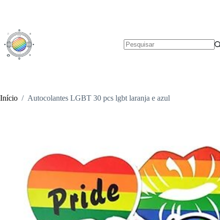
Pular
para
o
conteúdo
Sem
resultados
Início
/
Autocolantes LGBT 30 pcs lgbt laranja e azul