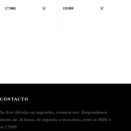
17.90
€
19.90
€
🛒
🛒
CONTACTO
Se tiver dúvidas ou sugestões, contacte-nos. Respondemos
dentro de 24 horas, de segunda a sexta-feira, entre as 9h00 e
as 17h00.