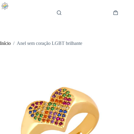
Pular
para
o
Carrinho
conteúdo
de
compras
Início
/
Anel sem coração LGBT brilhante