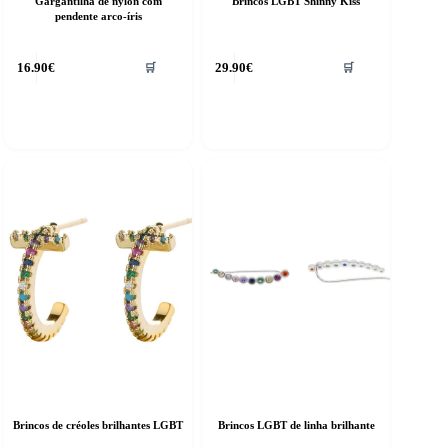
Gargantilha de nylon com
Brincos LGBT Shinny Kiss
pendente arco-íris
16.90
€
29.90
€
🛒
🛒
Brincos de créoles brilhantes LGBT
Brincos LGBT de linha brilhante