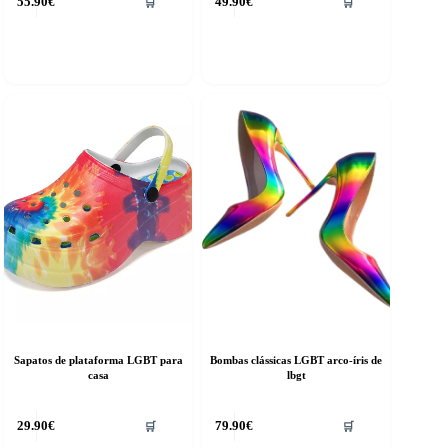
55.90
€
49.90
€
🛒
🛒
roduct
product
as
has
ultiple
multiple
riants.
variants.
he
The
ptions
options
ay
may
e
be
hosen
chosen
n
on
he
the
roduct
product
age
page
Sapatos de plataforma LGBT para
Bombas clássicas LGBT arco-íris de
casa
lbgt
his
This
29.90
€
79.90
€
🛒
🛒
roduct
product
as
has