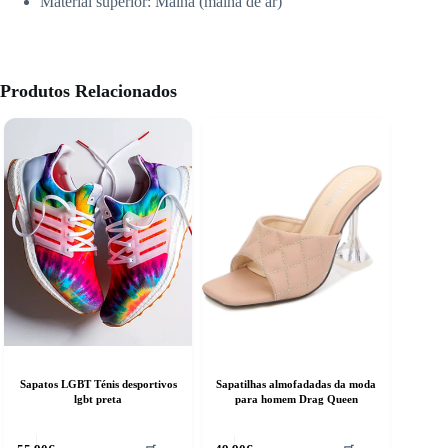
Material superior:
Malha (malha de ar)
Produtos Relacionados
Sapatos LGBT Ténis desportivos
Sapatilhas almofadadas da moda
lgbt preta
para homem Drag Queen
his
This