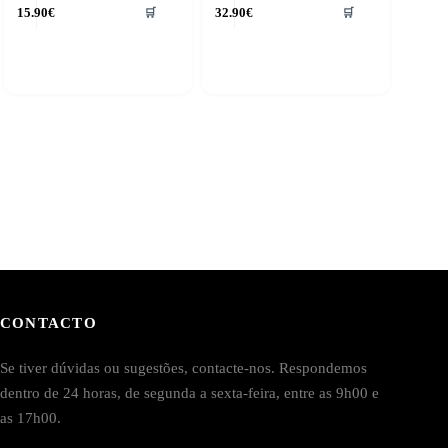
15.90
€
32.90
€
🛒
🛒
CONTACTO
Se tiver dúvidas ou sugestões, contacte-nos. Respondemos
dentro de 24 horas, de segunda a sexta-feira, entre as 9h00 e
as 17h00.