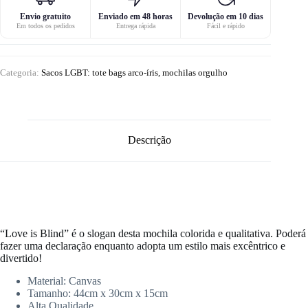
Envio gratuito
Enviado em 48 horas
Devolução em 10 dias
Em todos os pedidos
Entrega rápida
Fácil e rápido
Categoria:
Sacos LGBT: tote bags arco-íris, mochilas orgulho
Descrição
“Love is Blind” é o slogan desta mochila colorida e qualitativa. Poderá
fazer uma declaração enquanto adopta um estilo mais excêntrico e
divertido!
Material:
Canvas
Tamanho: 44cm x 30cm x 15cm
Alta Qualidade