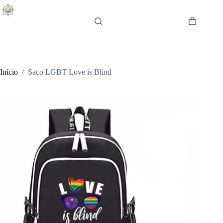
Pular
para
o
Carrinho
conteúdo
de
compras
Início
/
Saco LGBT Love is Blind