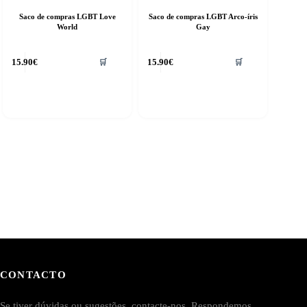
Saco de compras LGBT Love
Saco de compras LGBT Arco-íris
World
Gay
15.90
€
15.90
€
🛒
🛒
CONTACTO
Se tiver dúvidas ou sugestões, contacte-nos. Respondemos