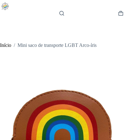
Pular
para
o
Carrinho
conteúdo
de
compras
Início
/
Mini saco de transporte LGBT Arco-íris