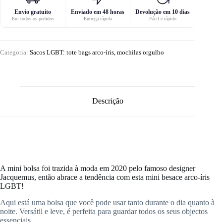
Envio gratuito
Enviado em 48 horas
Devolução em 10 dias
Em todos os pedidos
Entrega rápida
Fácil e rápido
Categoria:
Sacos LGBT: tote bags arco-íris, mochilas orgulho
Descrição
A mini bolsa foi trazida à moda em 2020 pelo famoso designer
Jacquemus, então abrace a tendência com esta mini besace arco-íris
LGBT!
Aqui está uma bolsa que você pode usar tanto durante o dia quanto à
noite. Versátil e leve, é perfeita para guardar todos os seus objectos
essenciais.