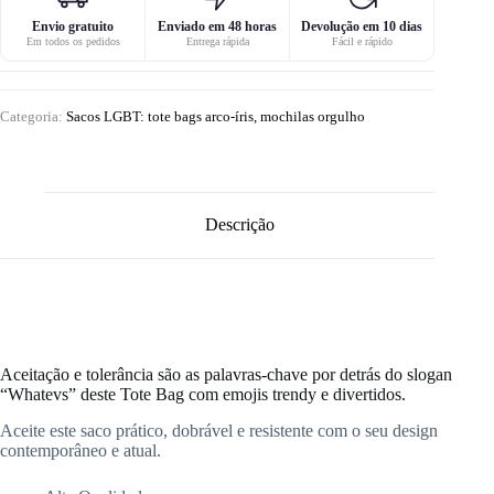
Envio gratuito
Enviado em 48 horas
Devolução em 10 dias
Em todos os pedidos
Entrega rápida
Fácil e rápido
Categoria:
Sacos LGBT: tote bags arco-íris, mochilas orgulho
Descrição
Aceitação e tolerância são as palavras-chave por detrás do slogan
“Whatevs” deste Tote Bag com emojis trendy e divertidos.
Aceite este saco prático, dobrável e resistente com o seu design
contemporâneo e atual.