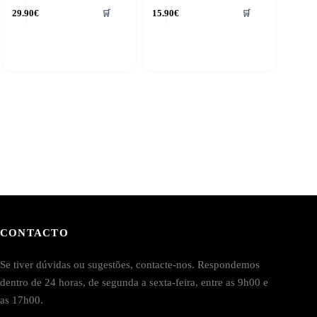
29.90
€
15.90
€
🛒
🛒
CONTACTO
Se tiver dúvidas ou sugestões, contacte-nos. Respondemos
dentro de 24 horas, de segunda a sexta-feira, entre as 9h00 e
as 17h00.