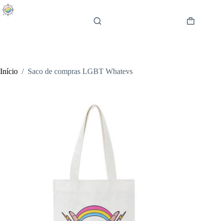
Pular
para
o
Carrinho
conteúdo
de
compras
Início
/
Saco de compras LGBT Whatevs