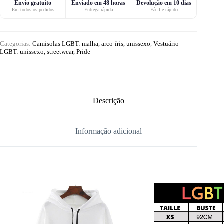
Envio gratuito
Enviado em 48 horas
Devolução em 10 dias
Em todos os pedidos
Entrega rápida
Fácil e rápido
Categorias:
Camisolas LGBT: malha, arco-íris, unissexo
,
Vestuário
LGBT: unissexo, streetwear, Pride
Descrição
Informação adicional