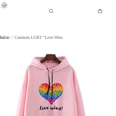
Pular
para
o
Carrinho
conteúdo
de
compras
Início
/
Camisola LGBT “Love Wins