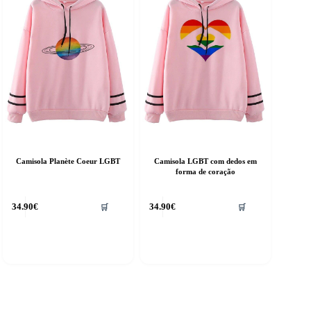
e
be
hosen
chosen
n
on
he
the
roduct
product
age
page
Camisola Planète Coeur LGBT
Camisola LGBT com dedos em
forma de coração
his
This
34.90
€
34.90
€
🛒
🛒
roduct
product
as
has
ultiple
multiple
riants.
variants.
he
The
ptions
options
ay
may
e
be
hosen
chosen