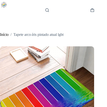
Pular
para
o
Carrinho
conteúdo
de
compras
Início
/
Tapete arco-íris pintado atual lgbt