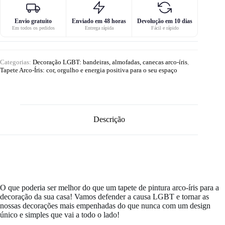
Envio gratuito
Enviado em 48 horas
Devolução em 10 dias
Em todos os pedidos
Entrega rápida
Fácil e rápido
Categorias:
Decoração LGBT: bandeiras, almofadas, canecas arco-íris
,
Tapete Arco-Íris: cor, orgulho e energia positiva para o seu espaço
Descrição
O que poderia ser melhor do que um tapete de pintura arco-íris para a
decoração da sua casa! Vamos defender a causa LGBT e tornar as
nossas decorações mais empenhadas do que nunca com um design
único e simples que vai a todo o lado!