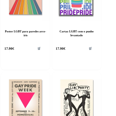
Poster LGBT para paredes arco-
Cartaz LGBT com o punho
íris
levantado
17.90
€
17.90
€
🛒
🛒