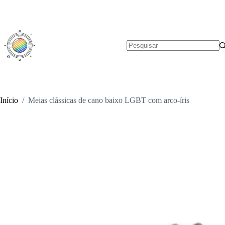
Pular
para
o
conteúdo
Sem
resultados
Início
/
Meias clássicas de cano baixo LGBT com arco-íris