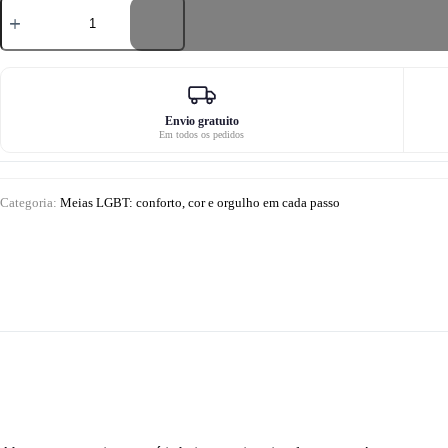
Quantidade
de
Meias
clássicas
de
cano
baixo
LGBT
Envio gratuito
Em todos os pedidos
com
arco-
íris
Categoria:
Meias LGBT: conforto, cor e orgulho em cada passo