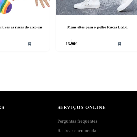
luvas às riscas do arco-íris
Meias altas para o joelho Riscas LGBT
This
🛒
13.90
€
🛒
product
has
multiple
variants.
The
options
may
be
chosen
on
the
product
ES
SERVIÇOS ONLINE
page
Perguntas frequentes
Rastrear encomenda