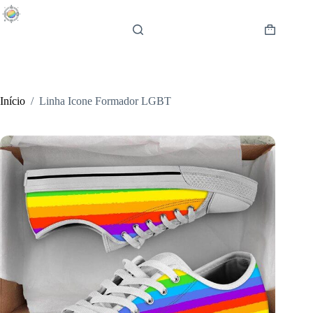
Pular
para
o
Carrinho
conteúdo
de
compras
Início
/
Linha Icone Formador LGBT