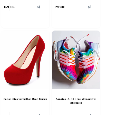
This
169.00
€
29.90
€
🛒
🛒
product
has
multiple
variants.
The
options
may
be
chosen
on
the
product
page
Saltos altos vermelhos Drag Queen
Sapatos LGBT Ténis desportivos
lgbt preta
This