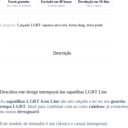
Envio gratuito
Enviado em 48 horas
Devolução em 10 dias
Em todos os pedidos
Entrega rápida
Fácil e rápido
Categoria:
Calçado LGBT: sapatos arco-íris, botas drag, ténis pride
Descrição
Descubra este design intemporal das sapatilhas LGBT Line
As
sapatilhas LGBT Icon Line
são um calçado a ter no seu
guarda-
roupa LGBT.
Ideal para combinar com as cores
rainbow
já existentes
no nosso
dressguard
.
Este modelo de treinador é um clássico e casual intemporal
:
.