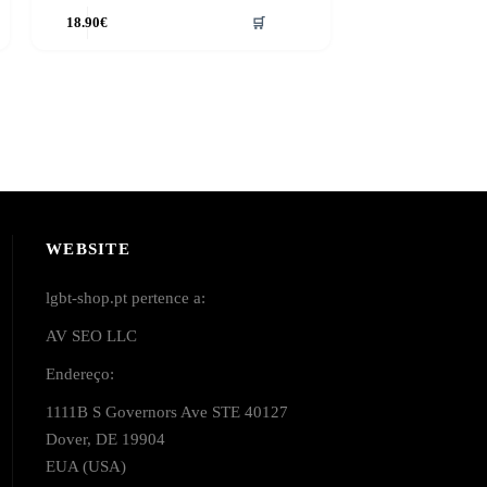
18.90
€
🛒
WEBSITE
lgbt-shop.pt pertence a:
AV SEO LLC
Endereço:
1111B S Governors Ave STE 40127
Dover, DE 19904
EUA (USA)