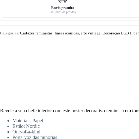
Lady
Envio gratuito
Em todos os pedidos
Categorias:
Cartazes feministas: frases icónicas, arte vintage
,
Decoração LGBT: bande
Revele a sua chefe interior com este poster decorativo feminista em tons
Material: Papel
Estilo: Nordic
One-of-a-kind
Porta-voz das minorias