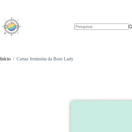
Pular
para
o
conteúdo
Sem
resultados
Início
/
Cartaz feminista da Boss Lady