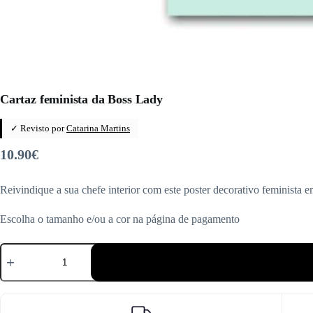
Cartaz feminista da Boss Lady
✓ Revisto por
Catarina Martins
10.90
€
Reivindique a sua chefe interior com este poster decorativo feminista e
Escolha o tamanho e/ou a cor na página de pagamento
Quantidade
de
Cartaz
feminista
da
Boss