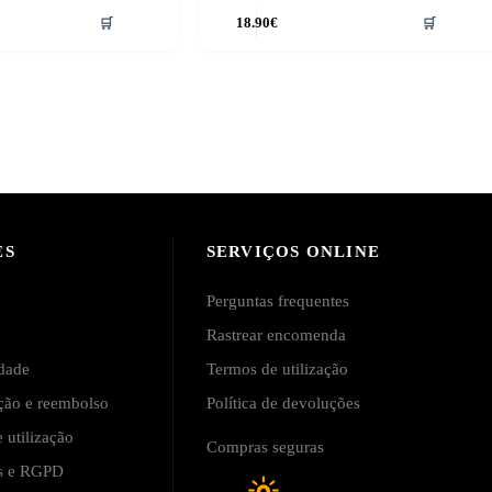
🛒
18.90
€
🛒
ES
SERVIÇOS ONLINE
Perguntas frequentes
Rastrear encomenda
idade
Termos de utilização
ução e reembolso
Política de devoluções
 utilização
Compras seguras
is e RGPD