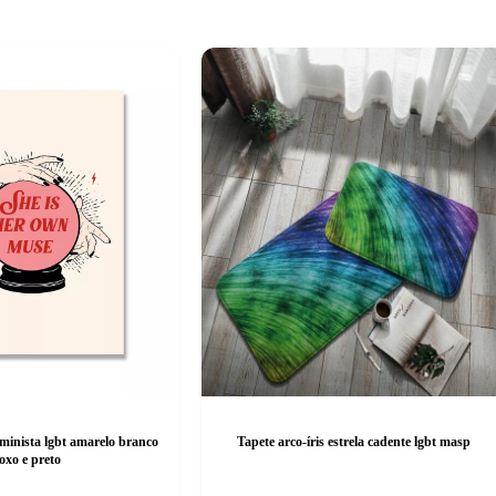
minista lgbt amarelo branco
Tapete arco-íris estrela cadente lgbt masp
oxo e preto