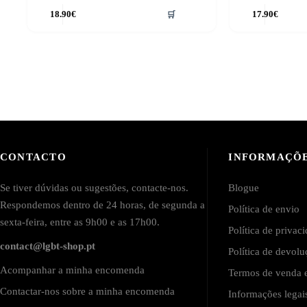
18.90
€
🛒
17.90
€
CONTACTO
INFORMAÇÕ
Se tiver dúvidas ou sugestões, contacte-nos.
Blogue
Respondemos dentro de 24 horas, de segunda a
Política de envio
sexta-feira, entre as 9h00 e as 17h00.
Política de privac
contact@lgbt-shop.pt
Política de devol
Acompanhar a minha encomenda
Termos de venda e
Contactar-nos sobre a minha encomenda
Informações lega