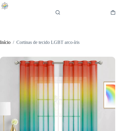
Pular
para
o
Carrinho
conteúdo
de
compras
Início
/
Cortinas de tecido LGBT arco-íris