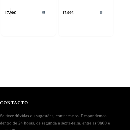
17.90
€
17.90
€
🛒
🛒
CONTACTO
Se tiver dúvidas ou sugestões, contacte-nos. Respondemos
dentro de 24 horas, de segunda a sexta-feira, entre as 9h00 e