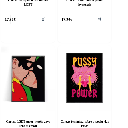
Cartaz de super-herói lésbico
Cartaz LGBT com o punho
LGBT
levantado
17.90
€
17.90
€
🛒
🛒
Cartaz LGBT super-heróis gays
Cartaz feminista sobre o poder das
lgbt bi emoji
ratas