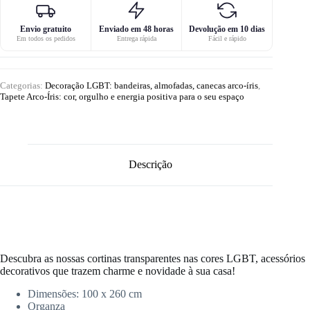
Envio gratuito
Enviado em 48 horas
Devolução em 10 dias
Em todos os pedidos
Entrega rápida
Fácil e rápido
Categorias:
Decoração LGBT: bandeiras, almofadas, canecas arco-íris
,
Tapete Arco-Íris: cor, orgulho e energia positiva para o seu espaço
Descrição
Descubra as nossas cortinas transparentes nas cores LGBT, acessórios
decorativos que trazem charme e novidade à sua casa!
Dimensões:
100 x 260 cm
Organza