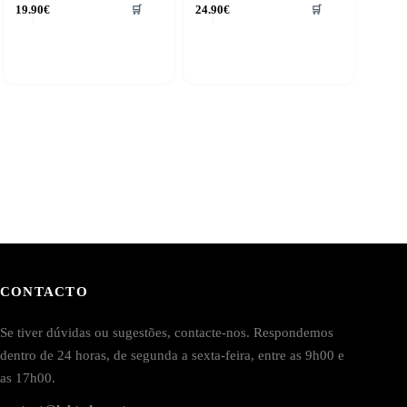
19.90
€
24.90
€
🛒
🛒
CONTACTO
Se tiver dúvidas ou sugestões, contacte-nos. Respondemos
dentro de 24 horas, de segunda a sexta-feira, entre as 9h00 e
as 17h00.