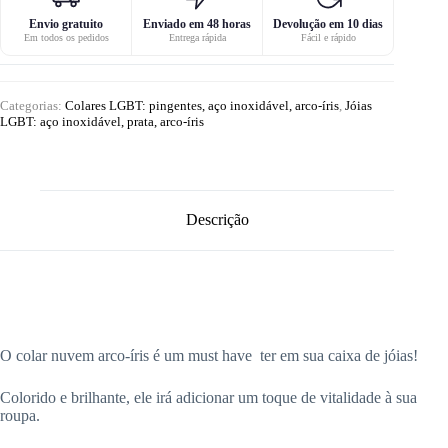
Envio gratuito
Enviado em 48 horas
Devolução em 10 dias
Em todos os pedidos
Entrega rápida
Fácil e rápido
Categorias:
Colares LGBT: pingentes, aço inoxidável, arco-íris
,
Jóias
LGBT: aço inoxidável, prata, arco-íris
Descrição
O colar nuvem arco-íris é um must have ter em sua caixa de jóias!
Colorido e brilhante, ele irá adicionar um toque de vitalidade à sua
roupa.