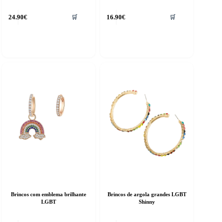
24.90
€
16.90
€
🛒
🛒
Brincos com emblema brilhante
Brincos de argola grandes LGBT
LGBT
Shinny