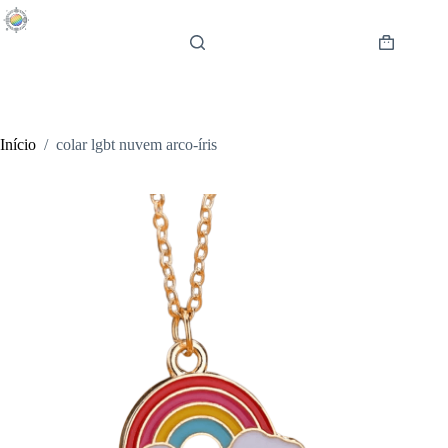
Pular
para
o
Carrinho
conteúdo
de
compras
Início
/
colar lgbt nuvem arco-íris