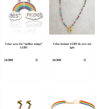
Colar arco-íris “melhor amigo”
Colar boémio LGBT do arco íris
LGBT
lgbt
24.90
€
16.90
€
🛒
🛒