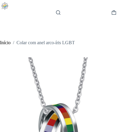
Pular
para
o
Carrinho
conteúdo
de
compras
Início
/
Colar com anel arco-íris LGBT