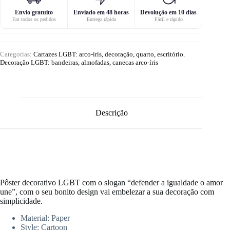
Envio gratuito
Enviado em 48 horas
Devolução em 10 dias
Em todos os pedidos
Entrega rápida
Fácil e rápido
Categorias:
Cartazes LGBT: arco-íris, decoração, quarto, escritório
,
Decoração LGBT: bandeiras, almofadas, canecas arco-íris
Descrição
Pôster decorativo LGBT com o slogan “defender a igualdade o amor
une”, com o seu bonito design vai embelezar a sua decoração com
simplicidade.
Material:
Paper
Style: C
artoon