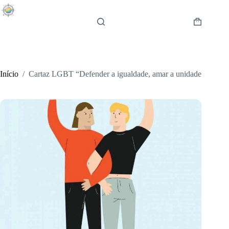
Pular
para
o
Carrinho
conteúdo
de
compras
Início
/
Cartaz LGBT “Defender a igualdade, amar a unidade