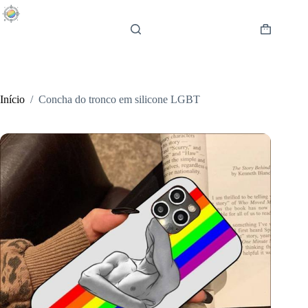
Pular
para
o
Carrinho
conteúdo
de
compras
Início
/
Concha do tronco em silicone LGBT