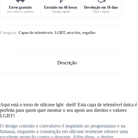
Envio gratuito
Enviado em 48 horas
Devolução em 10 dias
Em todos os pedidos
Entrega rápida
Fácil e rápido
Categoria:
Capas de telemóveis: LGBT, arco-íris, orgulho
Descrição
Aqui está o torso de silicone lgbt shell! Esta capa de telemóvel única é
perfeita para quem quer mostrar o seu apoio aos direitos e valores
LGBT!
O design colorido e convulsivo é inspirado no progressismo e na
fantasia, enquanto a construção em silicone resistente oferece uma
excelente proteção contra o desgaste. Além disso, o design