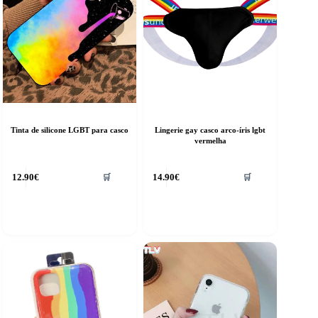
Tinta de silicone LGBT para casco
Lingerie gay casco arco-íris lgbt
vermelha
This
12.90
€
14.90
€
🛒
🛒
product
has
multiple
variants.
The
options
may
be
chosen
on
the