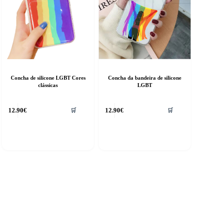
product
page
Concha de silicone LGBT Cores
Concha da bandeira de silicone
clássicas
LGBT
his
12.90
€
12.90
€
🛒
🛒
roduct
as
ultiple
riants.
he
ptions
ay
e
hosen
n
he
roduct
age