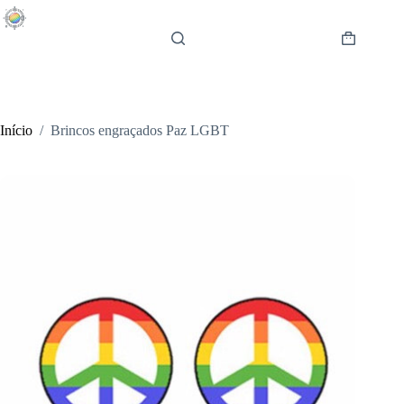
Pular
para
o
Carrinho
conteúdo
de
compras
Início
/
Brincos engraçados Paz LGBT