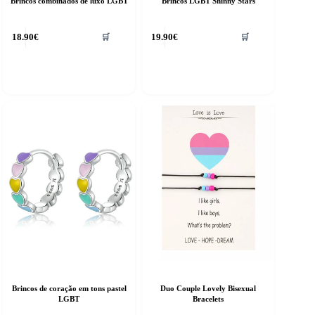
Brincos combinados de luxo LGBT
Brincos LGBT Shinny Stars
18.90
€
19.90
€
🛒
🛒
Brincos de coração em tons pastel
Duo Couple Lovely Bisexual
LGBT
Bracelets