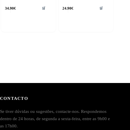
34.90
€
24.90
€
🛒
🛒
CONTACTO
Se tiver dúvidas ou sugestões, contacte-nos. Respondemos
dentro de 24 horas, de segunda a sexta-feira, entre as 9h00 e
as 17h00.