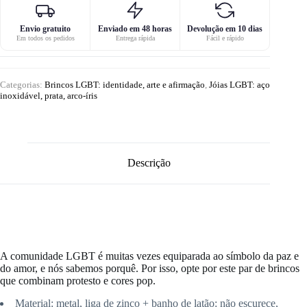
Envio gratuito
Enviado em 48 horas
Devolução em 10 dias
Em todos os pedidos
Entrega rápida
Fácil e rápido
Categorias:
Brincos LGBT: identidade, arte e afirmação
,
Jóias LGBT: aço
inoxidável, prata, arco-íris
Descrição
A comunidade LGBT é muitas vezes equiparada ao símbolo da paz e
do amor, e nós sabemos porquê. Por isso, opte por este par de brincos
que combinam protesto e cores pop.
Material:
metal, liga de zinco + banho de latão: não escurece,