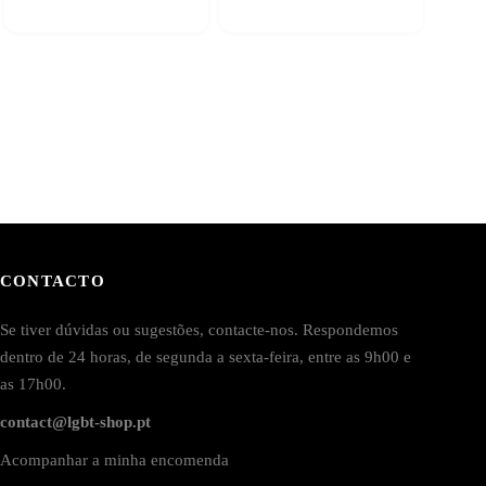
CONTACTO
Se tiver dúvidas ou sugestões, contacte-nos. Respondemos
dentro de 24 horas, de segunda a sexta-feira, entre as 9h00 e
as 17h00.
contact@lgbt-shop.pt
Acompanhar a minha encomenda