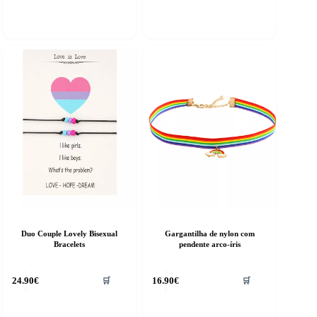
Duo Couple Lovely Bisexual
Gargantilha de nylon com
Bracelets
pendente arco-íris
24.90
€
16.90
€
🛒
🛒