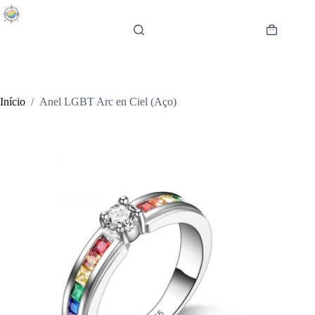
Pular
para
o
Carrinho
conteúdo
de
compras
Início
/
Anel LGBT Arc en Ciel (Aço)