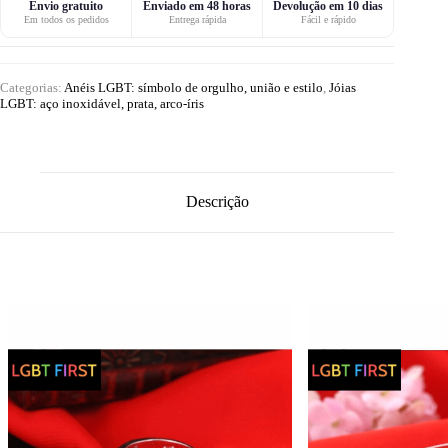
Envio gratuito
Enviado em 48 horas
Devolução em 10 dias
Em todos os pedidos
Entrega rápida
Fácil e rápido
Categorias:
Anéis LGBT: símbolo de orgulho, união e estilo
,
Jóias
LGBT: aço inoxidável, prata, arco-íris
Descrição