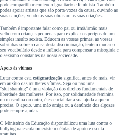
pode compartilhar conteúdo igualitário e feminista.
Também
podes apoiar artistas que são porta-vozes da causa, ouvindo as
suas canções, vendo as suas obras ou as suas criações.
Também é importante falar como pai ou irmã/irmão mais
velho com crianças pequenas para explicar os perigos de um
simples insulto sexista.
Educem as vossas primas, as vossas
sobrinhas sobre a causa desta discriminação, tentem mudar o
seu vocabulário desde a infância para compensar a misoginia e
o sexismo constantes na nossa sociedade.
Apoio às vítimas
Lutar contra esta
estigmatização
significa, antes de mais, vir
em auxílio das mulheres vítimas.
Seja ou não uma
“
slut
shaming
” é uma violação dos direitos fundamentais de
liberdade das mulheres.
Por isso, por solidariedade feminina
ou masculina ou outra, é essencial dar a sua ajuda a quem
precisa.
O apoio, uma mão amiga ou a denúncia dos algozes
pode sempre ajudar.
O Ministério da Educação disponibilizou uma luta contra o
bullying na escola ou existem células de apoio e escuta
gratuitas.