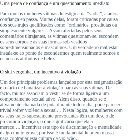
Uma perda de confiança e um questionamento imediato
Para muitas mulheres vítimas do estigma da “vadia”, a auto-
confiança en
passa
.
Muitas delas,
foram criticadas
por causa
dos seus trajes
qualificados
como “ordinários, prostitutas ou
simplesmente
vulgares”.
Assim afectadas pelos seus
comentários ultrajantes, as vítimas questionam-se, escondem
os seus corpos e as suas formas sob
vestidos
sobredimensionados
e masculinos.
Um verdadeiro mal-estar
instala-se ao ponto de escondermos quem realmente somos e
os nossos atributos de beleza.
O
slut
vergonha
, um incentivo à violação
Um dos principais problemas lançados por esta estigmatização
é o facto de banalizar a violação para as suas vítimas.
De
facto, muitos associam o vestir-se de forma ligeira a um
comportamento sexual ativo.
Além disso, quando se é
ativamente chamada de puta durante todo o dia, pode parecer
trivial sofrer violência sexual…
Nesta lógica, as mulheres com
os seus trajes supostamente provocantes têm um desejo de
procurar a violação, o que significaria que ela a
merece….
Incentivar este tipo de discriminação e mentalidade
é algo muito grave, por isso é fundamental lutar em massa
para contrariar esta cultura da violação.