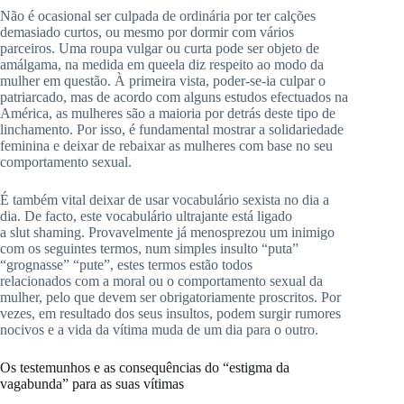
Não é ocasional ser culpada de ordinária por ter calções
demasiado curtos, ou mesmo por dormir com vários
parceiros.
Uma roupa vulgar ou curta pode ser objeto de
amálgama, na medida em que
ela
diz respeito ao
modo
da
mulher em questão.
À primeira vista, poder-se-ia culpar o
patriarcado, mas de acordo com alguns estudos efectuados na
América, as mulheres são a maioria por detrás deste tipo de
linchamento.
Por isso, é fundamental mostrar a solidariedade
feminina e deixar de rebaixar as mulheres com base no seu
comportamento sexual.
É também vital deixar de usar vocabulário sexista no dia a
dia.
De facto, este vocabulário ultrajante está ligado
a
slut
shaming
.
Provavelmente já menosprezou um inimigo
com os seguintes termos, num simples insulto “puta”
“
grognasse
” “pute”, estes termos estão todos
relacionados
com
a moral ou o comportamento sexual da
mulher, pelo que devem ser obrigatoriamente proscritos.
Por
vezes, em resultado dos seus insultos, podem surgir rumores
nocivos e a vida da vítima muda de um dia para o outro.
Os testemunhos e as consequências do “estigma da
vagabunda” para as suas vítimas