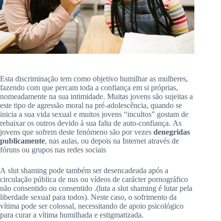
Esta discriminação tem como objetivo humilhar as mulheres,
fazendo com que percam toda a confiança em si próprias,
nomeadamente na sua intimidade.
Muitas jovens são sujeitas a
este tipo de agressão moral na pré-adolescência, quando se
inicia a sua vida sexual e muitos jovens “incultos” gostam de
rebaixar os outros devido à sua falta de auto-confiança.
As
jovens que sofrem deste fenómeno são por vezes
denegridas
publicamente
, nas aulas, ou depois na Internet através de
fóruns ou grupos nas redes sociais
A
slut
shaming
pode também ser desencadeada após a
circulação pública
de
nus ou vídeos de carácter pornográfico
não consentido ou consentido
.
(luta
a
slut
shaming é lutar pela
liberdade sexual para todos)
.
Neste caso, o sofrimento da
vítima pode ser colossal, necessitando de apoio psicológico
para curar a vítima humilhada e estigmatizada.