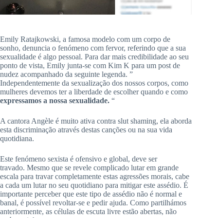
Emily
Ratajkowski
,
a
famosa modelo com um corpo de
sonho, denuncia o fenómeno com fervor, referindo que a sua
sexualidade é algo pessoal.
Para dar mais credibilidade ao seu
ponto de vista, Emily junta-se
com
Kim K para um post de
nudez acompanhado da seguinte legenda.
”
Independentemente da sexualização dos nossos corpos, como
mulheres devemos ter a liberdade de escolher
quando e
como
expressamos a nossa sexualidade.
“
A cantora Angèle é muito ativa contra
slut
shaming
, ela aborda
esta discriminação através destas canções ou na sua vida
quotidiana.
Este fenómeno sexista é ofensivo e global, deve ser
travado.
Mesmo que se revele complicado lutar em grande
escala para travar completamente estas agressões morais, cabe
a cada um lutar no seu quotidiano para mitigar
este
assédio.
É
importante perceber que este tipo de assédio não é normal e
banal, é possível revoltar-se e pedir ajuda.
Como partilhámos
anteriormente, as células de escuta livre estão abertas, não