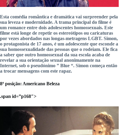
Esta
comédia
romântica
e
dramática
vai surpreender pela
sua leveza e modernidade.
A trama principal do filme é
um romance entre dois adolescentes homossexuais.
Este
filme está longe de repetir os estereótipos ou caricaturas
por vezes abordados nas longas-metragens LGBT.
Simon,
o protagonista de 17 anos, é um adolescente que esconde a
sua homossexualidade das pessoas que o rodeiam.
Ele fica
a saber que outro homossexual da sua escola acaba de
revelar a sua orientação sexual anonimamente na
Internet, sob o pseudónimo ”
Blue
“.
Simon começa então
a trocar mensagens com este rapaz.
8ª
posição:
Americano
Beleza
.span id=”p168″>