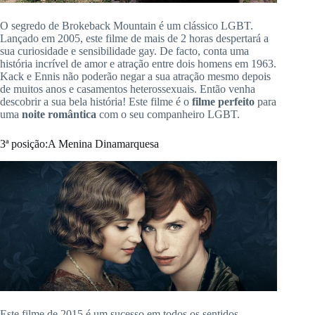
O segredo de
Brokeback
Mountain
é um clássico LGBT.
Lançado em 2005, este filme de mais de 2 horas despertará a
sua curiosidade e sensibilidade gay.
De facto, conta uma
história incrível de amor e atração entre dois homens em 1963.
Kack
e
Ennis
não poderão negar a sua atração mesmo depois
de muitos anos e casamentos heterossexuais.
Então venha
descobrir a sua bela história!
Este filme é o
filme
perfeito
para
uma
noite
romântica
com o seu companheiro LGBT.
3ª
posição:
A
Menina Dinamarquesa
Este filme de 2015 é um sucesso em todos os sentidos,