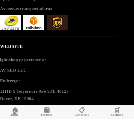
As nossas transportadoras
WEBSITE
lgbt-shop.pt pertence a:
AV SEO LLC
Endereço:
1111B S Governors Ave STE 40127
Dover, DE 19904
EUA (USA)
🏠
🛍️
📋
🛒
Início
Produtos
Categorias
Carrinho