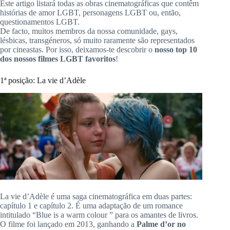
Este artigo listará
todas
as obras cinematográficas que contêm
histórias de amor LGBT, personagens LGBT ou, então,
questionamentos LGBT.
De facto, muitos membros da nossa comunidade, gays,
lésbicas, transgéneros, só muito raramente são representados
por cineastas.
Por isso, deixamos-te descobrir o
nosso
top 10
dos nossos filmes LGBT favoritos
!
1ª
posição:
La
vie d’Adèle
La vie d’Adèle é uma saga cinematográfica em duas partes:
capítulo 1 e capítulo 2.
É uma adaptação de um romance
intitulado “Blue is a warm colour ” para os amantes de livros.
O filme foi lançado em 2013, ganhando a
Palme d’or no