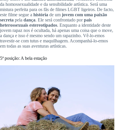
da homossexualidade e da sensibilidade artística.
Será uma
mistura perfeita para os fãs de filmes LGBT ligeiros.
De facto,
este filme segue a
história
de um
jovem com uma paixão
secreta
pela
dança
.
Ele será confrontado por
pais
heterossexuais
estereotipados
.
Enquanto a identidade deste
jovem rapaz nos é ocultada, há apenas uma coisa que o move,
a dança e isso é mesmo sendo um rapazinho.
Vê-lo-emos
travestir-se com tutus e maquilhagem.
Acompanhá-lo-emos
em todas as suas aventuras artísticas.
5ª
posição:
A
bela estação