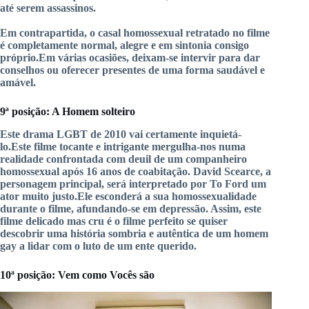
até serem assassinos.
Em contrapartida, o casal homossexual retratado no filme
é completamente normal, alegre e em sintonia consigo
próprio.
Em várias ocasiões, deixam-se intervir para dar
conselhos ou oferecer presentes de uma forma saudável e
amável.
9ª
posição:
A
Homem solteiro
Este drama LGBT de 2010 vai certamente inquietá-
lo.
Este filme
tocante
e
intrigante
mergulha-nos numa
realidade confrontada com
deuil
de um
companheiro
homossexual
após 16 anos de coabitação.
David
Scearce
, a
personagem principal, será interpretado por To Ford um
ator muito justo.
Ele
esconderá a sua homossexualidade
durante o filme, afundando-se em depressão.
Assim, este
filme delicado mas cru é o filme perfeito se quiser
descobrir uma história sombria e autêntica de um homem
gay a lidar com o luto de um ente querido.
10ª
posição:
Vem
como
Vocês
são