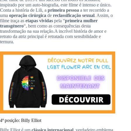
inspirado por um
auto-
biografia,
este filme é intenso e único.
Conta a história de Lili, a
primeira
pessoa
a ter recorrido a
uma
operação
cirúrgica
de
reclassificação
sexual
.
Assim, o
filme traça as
etapas vividas
pela “
primeira mulher
transgénero
“, bem como as consequências desta
transformação na sua relação.
A incrível história de amor e
retrato
da atriz principal é retratada com sensibilidade e
ternura.
4ª
posição:
Billy Elliot
Billy Elliot é um
clássico
internacional
, verdadeiro emblema