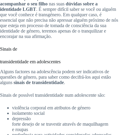
acompanhar o seu filho
nas suas
dúvidas sobre a
identidade LGBT
.
É sempre difícil saber se você ou alguém
que você conhece é transgénero.
Em qualquer caso, é
essencial que não
precisa
não apressar alguém próximo de nós
que esteja em processo de tomada de consciência da sua
identidade de género, teremos apenas de o tranquilizar e
encorajar na sua afirmação.
Sinais de
transidentidade
em adolescentes
Alguns factores na adolescência podem ser indicativos de
questões de género, para saber como decifrá-los aqui estão
alguns
sinais de
transidentidade
.
Sinais de possível
transidentidade
num adolescente
são:
violência corporal
em atributos de género
isolamento social
depressão
forte
desejo de se travestir através de maquilhagem
e
roupas
preferência
para actividades consideradas adequadas