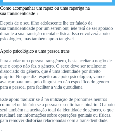
Como acompanhar um rapaz ou uma rapariga na
sua
transidentidade
?
Depois de o seu filho adolescente lhe ter falado da
sua
transidentidade
por um
serem
out, i
ele terá de ser apoiado
durante a sua transição mental e física.
Isso envolverá apoio
psicológico, mas também apoio tangível.
Apoio psicológico a uma pessoa trans
Para apoiar uma pessoa transgénero, basta aceitar a noção de
que o corpo não faz o género.
O sexo deve ser totalmente
dissociado do género, que é uma identidade por direito
próprio.
No que diz respeito ao apoio psicológico, vamos
avançar para um apoio linguístico não específico do género
para a pessoa, para facilitar a vida quotidiana.
Este apoio traduzir-se-á na utilização de pronomes neutros
como
iel
ou binário se a pessoa se sentir
trans binário
.
O apoio
será também na aceitação total da identidade de género, o que
resultará em informações sobre operações genitais ou físicas,
para remover
disforias
relacionadas com a
transidentidade
.