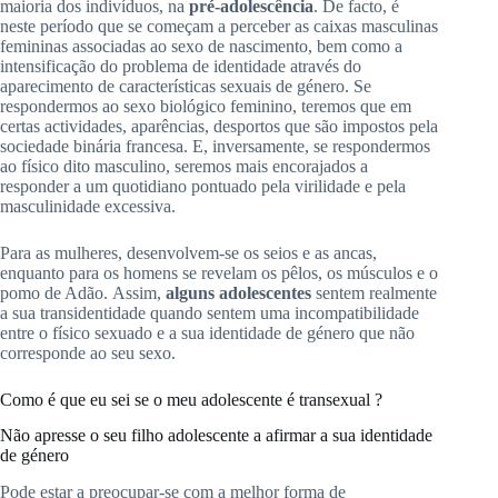
maioria dos indivíduos, na
pré-adolescência
.
De facto, é
neste período que se começam a perceber as caixas masculinas
femininas associadas ao sexo de nascimento, bem como a
intensificação do problema de identidade através do
aparecimento de características sexuais de género.
Se
respondermos ao sexo biológico feminino, teremos que em
certas actividades, aparências, desportos que são impostos pela
sociedade binária francesa.
E, inversamente, se respondermos
ao físico dito masculino, seremos mais encorajados a
responder a um quotidiano pontuado pela virilidade e pela
masculinidade excessiva.
Para as mulheres, desenvolvem-se os seios e as ancas,
enquanto para os homens se revelam os pêlos, os músculos e o
pomo de Adão.
Assim,
alguns adolescentes
sentem realmente
a sua
transidentidade
quando
sentem uma incompatibilidade
entre o físico sexuado e a sua identidade de género que não
corresponde ao seu sexo.
Como é que eu sei se o meu adolescente é
transexual
?
Não apresse o seu filho adolescente a afirmar a sua identidade
de género
Pode estar a preocupar-se com a melhor forma de