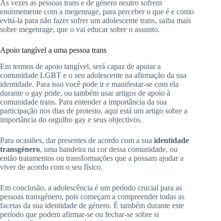
Às vezes as pessoas trans e de género neutro sofrem
enormemente com a megenrage, para perceber o que é e como
evitá-la para não fazer sofrer um adolescente trans, saiba mais
sobre megenrage, que o vai educar sobre o assunto.
Apoio tangível a uma pessoa trans
Em termos de apoio tangível, será capaz de apoiar a
comunidade LGBT e o seu adolescente na afirmação da sua
identidade.
Para
isso você
pode ir e manifestar-se com ela
durante o gay
pride
, ou também usar artigos de apoio à
comunidade trans. Para entender a importância da sua
participação nos dias de protesto, aqui está um artigo sobre a
importância do orgulho gay e seus objectivos.
Para
ocasiões, dar
presentes de acordo com a sua
identidade
transgénero
, uma bandeira
na cor
dessa comunidade, ou
então tratamentos ou transformações que a possam ajudar a
viver de acordo com o seu físico.
Em conclusão, a adolescência é um período crucial para as
pessoas transgénero, pois começam a compreender todas as
facetas da sua identidade de género.
É também durante este
período que podem afirmar-se ou fechar-se sobre si