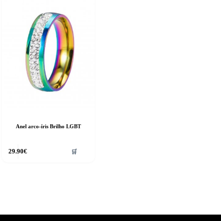
Anel arco-íris Brilho LGBT
29.90
€
🛒