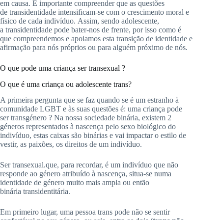
em causa.
É importante compreender que as questões
de
transidentidade
intensificam-se com o crescimento moral e
físico de cada indivíduo.
Assim, sendo adolescente,
a
transidentidade
pode bater-nos de frente, por isso como é
que compreendemos e apoiamos esta transição de identidade e
afirmação para nós próprios ou para alguém próximo de nós.
O que
pode uma criança ser
transexual
?
O que é uma criança ou adolescente trans?
A primeira pergunta que se faz quando se é um estranho à
comunidade LGBT e às suas questões é: uma criança pode
ser
transgénero
?
Na nossa sociedade binária, existem 2
géneros representados à nascença pelo sexo biológico do
indivíduo, estas caixas são binárias e
vai
impactar o estilo de
vestir, as paixões, os direitos de um indivíduo.
Ser
transexual
.que, para recordar, é um indivíduo que não
responde ao género atribuído à nascença, situa-se numa
identidade de género muito mais ampla ou então
binária
transidentitária
.
Em primeiro lugar, uma pessoa trans pode não se sentir