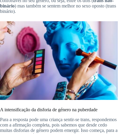
confortável no seu género, ou seja, entre os dois
(
trans
não-
binário
)
mas também se sentem melhor no sexo oposto
(trans
binário)
.
A intensificação da disforia de género na puberdade
Para
a resposta pode uma criança sentir-se trans, respondemos
com a afirmação completa, pois sabemos que desde cedo
muitas disforias de género podem
emergir
.
Isso começa, para a